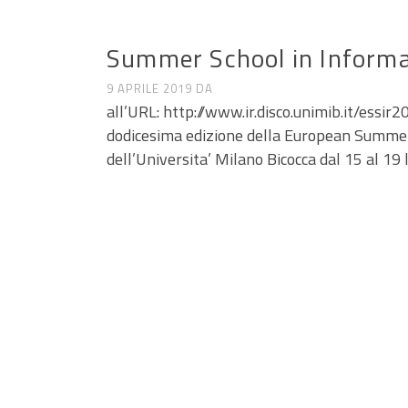
CALL E SEMINARI
Summer School in Informa
9 APRILE 2019
DA
all’URL: http://www.ir.disco.unimib.it/essir
dodicesima edizione della European Summer 
dell’Universita’ Milano Bicocca dal 15 al 19 