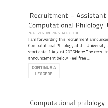
ANNUNCI DI LAVORO E RICERCA
Recruitment – Assistant P
Computational Philology, 
26 NOVEMBRE 2025
DA
BARTOLI
I am forwarding this recruitment announcem
Computational Philology at the University 
start date: 1 August 2026Note: The recruitm
announcement below. Feel free …
CONTINUA A
LEGGERE
ANNUNCI DI LAVORO E RICERCA
Computational philology