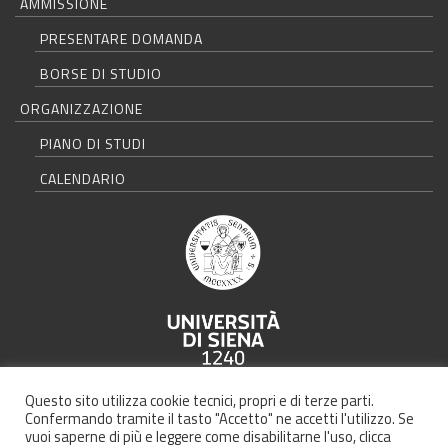
AMMISSIONE
PRESENTARE DOMANDA
BORSE DI STUDIO
ORGANIZZAZIONE
PIANO DI STUDI
CALENDARIO
Università degli Studi di Siena - Rettorato, via Banchi di Sotto 55, 53100
Questo sito utilizza cookie tecnici, propri e di terze parti.
Siena ITALIA
Confermando tramite il tasto "Accetto" ne accetti l'utilizzo. Se
vuoi saperne di più e leggere come disabilitarne l'uso, clicca