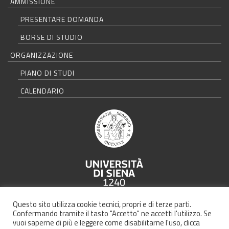
AMMISSIONE
PRESENTARE DOMANDA
BORSE DI STUDIO
ORGANIZZAZIONE
PIANO DI STUDI
CALENDARIO
Università degli Studi di Siena - Rettorato, via Banchi di Sotto 55, 53100
Questo sito utilizza cookie tecnici, propri e di terze parti.
Siena ITALIA
Confermando tramite il tasto "Accetto" ne accetti l'utilizzo. Se
vuoi saperne di più e leggere come disabilitarne l'uso, clicca