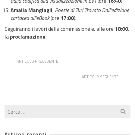
dalla codifica alla visualizzazione in EVT
(ore
16:40
);
Amalia Mangiagli
,
Poesie di Turi Trovato Dall’edizione
cartacea all’eBook
(ore
17:00
).
Seguiranno i lavori della commissione e, alle ore
18:00
,
la
proclamazione
.
ARTICOLO PRECEDENTE
Borse residenziali Fondazione Giorgio Cini 2027
ARTICOLO SEGUENTE
Antonio Rizzo, PENSARE CON L’INTELLIGENZA
ARTIFICIALE (lezione aperta)
Cerca
per:
Articoli recenti