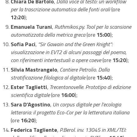
Chiara De Bartolo
,
Dalla voce al testo: un workflow
per la trascrizione automatica delle fonti orali
(ore
12:20
);
Emanuela Turani
,
Ruthmikos.py. Tool per la scansione
automatizzata della metrica greca
(ore
15:00
);
Sofia Paci
,
“Sir Gawain and the Green Knight”:
visualizzazione in EVT2 di alcuni passaggi del poema,
con riferimenti intertestuali a opere coeve
(ore
15:20
);
Silvia Mastrangelo
,
Cantiere Petrolio. Dalla
stratificazione filologica al digitale
(ore
15:40
);
Ester Taglietti
,
Trecentonovelle. Prototipo di edizione
scientifica digitale
(ore
16:00
);
Sara D’Agostino
,
Un corpus digitale per l’ecologia
letteraria: il progetto Eco-Cor per la letteratura italiana
(ore
16:20
);
Federica Tagliente
,
P.Berol. inv. 13045 in XML/TEI: