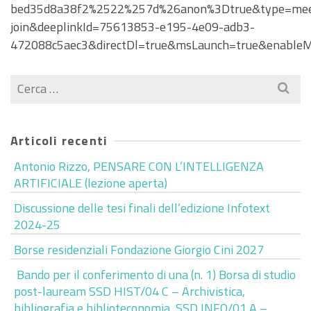
bed35d8a38f2%2522%257d%26anon%3Dtrue&type=mee
join&deeplinkId=75613853-e195-4e09-adb3-
472088c5aec3&directDl=true&msLaunch=true&enableM
Cerca
per:
Articoli recenti
Antonio Rizzo, PENSARE CON L’INTELLIGENZA
ARTIFICIALE (lezione aperta)
Discussione delle tesi finali dell’edizione Infotext
2024-25
Borse residenziali Fondazione Giorgio Cini 2027
Bando per il conferimento di una (n. 1) Borsa di studio
post-lauream SSD HIST/04 C – Archivistica,
bibliografia e biblioteconomia, SSD INFO/01 A –