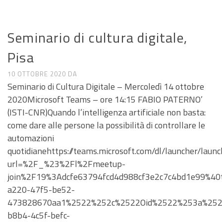
CALL E SEMINARI
Seminario di cultura digitale,
Pisa
10 OTTOBRE 2020
DA
Seminario di Cultura Digitale – Mercoledì 14 ottobre
2020Microsoft Teams – ore 14:15 FABIO PATERNO’
(ISTI-CNR)Quando l’intelligenza artificiale non basta:
come dare alle persone la possibilità di controllare le
automazioni
quotidianehttps://teams.microsoft.com/dl/launcher/launc
url=%2F_%23%2Fl%2Fmeetup-
join%2F19%3Adcfe63794fcd4d988cf3e2c7c4bd1e99%4
a220-47f5-be52-
473828670aa1%2522%252c%2522Oid%2522%253a%252
b8b4-4c5f-befc-