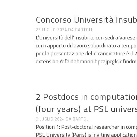
ANNUNCI DI LAVORO E RICERCA
Concorso Università Insubr
22 LUGLIO 2024
DA
BARTOLI
L’Università dell’Insubria, con sedi a Varese
con rapporto di lavoro subordinato a tempo 
per la presentazione delle candidature è il
extension://efaidnbmnnnibpcajpcglclefin
ANNUNCI DI LAVORO E RICERCA
2 Postdocs in computation
(four years) at PSL univers
9 LUGLIO 2024
DA
BARTOLI
Position 1: Post-doctoral researcher in comp
PSL University (Paris) is inviting applicati