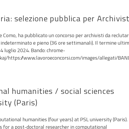
ia: selezione pubblica per Archivist
 e Como, ha pubblicato un concorso per archivisti da recluta
indeterminato e pieno (36 ore settimanali). Il termine ulti
 24 luglio 2024. Bando: chrome-
dmkaj/https://www.lavoroeconcorsi.com/images/allegati
al humanities / social sciences
ity (Paris)
utational humanities (four years) at PSL university (Paris).
ons for a post-doctoral researcher in computational