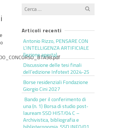
Cerca
per:
i
Articoli recenti
re
Antonio Rizzo, PENSARE CON
mo
L’INTELLIGENZA ARTIFICIALE
(lezione aperta)
/BANDO_CONCORSO_BTA98.pdf
Discussione delle tesi finali
dell’edizione Infotext 2024-25
Borse residenziali Fondazione
Giorgio Cini 2027
Bando per il conferimento di
una (n. 1) Borsa di studio post-
lauream SSD HIST/04 C –
Archivistica, bibliografia e
biblioteconomia, SSD INFO/01