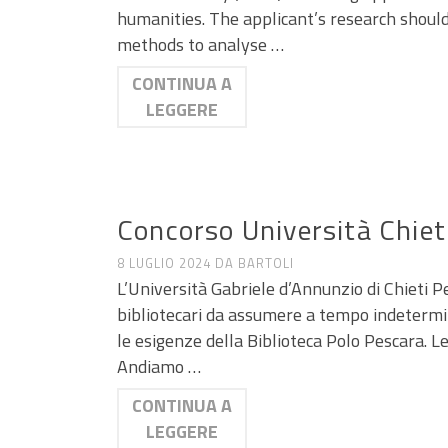
humanities. The applicant’s research shoul
methods to analyse …
CONTINUA A
LEGGERE
ANNUNCI DI LAVORO E RICERCA
Concorso Università Chieti
8 LUGLIO 2024
DA
BARTOLI
L’Università Gabriele d’Annunzio di Chieti P
bibliotecari da assumere a tempo indetermin
le esigenze della Biblioteca Polo Pescara. L
Andiamo …
CONTINUA A
LEGGERE