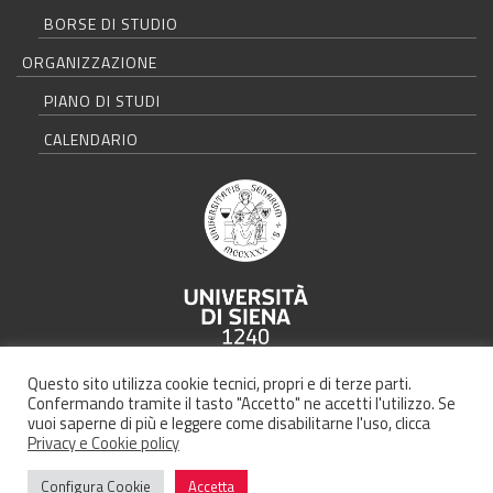
BORSE DI STUDIO
ORGANIZZAZIONE
PIANO DI STUDI
CALENDARIO
Università degli Studi di Siena - Rettorato, via Banchi di Sotto 55, 53100
Questo sito utilizza cookie tecnici, propri e di terze parti.
Siena ITALIA
Confermando tramite il tasto "Accetto" ne accetti l'utilizzo. Se
vuoi saperne di più e leggere come disabilitarne l'uso, clicca
Privacy e Cookie policy
Credits |
Policy
Configura Cookie
Accetta