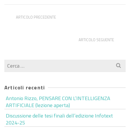
ARTICOLO PRECEDENTE
2 Postdocs in computational humanities / social
sciences (four years) at PSL university (Paris)
ARTICOLO SEGUENTE
RTT linguistica computazionale a Tor Vergata
Cerca
per:
Articoli recenti
Antonio Rizzo, PENSARE CON L’INTELLIGENZA
ARTIFICIALE (lezione aperta)
Discussione delle tesi finali dell’edizione Infotext
2024-25