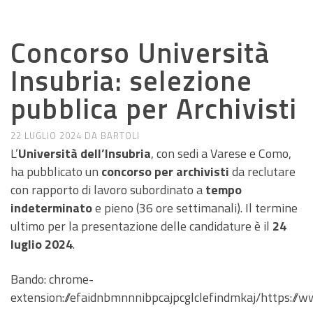
ANNUNCI DI LAVORO E RICERCA
Concorso Università
Insubria: selezione
pubblica per Archivisti
22 LUGLIO 2024
DA
BARTOLI
L’
Università dell’Insubria
, con sedi a Varese e Como,
ha pubblicato un
concorso per archivisti
da reclutare
con rapporto di lavoro subordinato a
tempo
indeterminato
e pieno (36 ore settimanali). Il termine
ultimo per la presentazione delle candidature è il
24
luglio 2024
.
Bando: chrome-
extension://efaidnbmnnnibpcajpcglclefindmkaj/https: