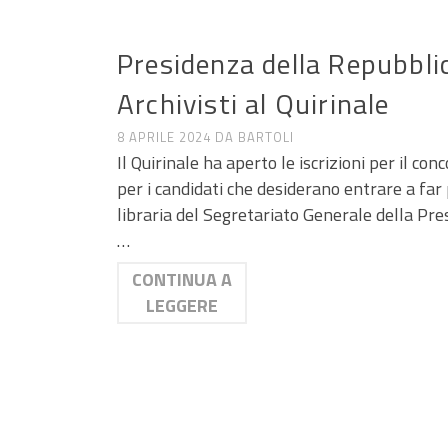
ANNUNCI DI LAVORO E RICERCA
Presidenza della Repubblic
Archivisti al Quirinale
8 APRILE 2024
DA
BARTOLI
Il Quirinale ha aperto le iscrizioni per il c
per i candidati che desiderano entrare a far p
libraria del Segretariato Generale della Pr
…
CONTINUA A
LEGGERE