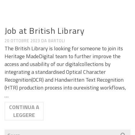
ANNUNCI DI LAVORO E RICERCA
Job at British Library
20 OTTOBRE 2023
DA
BARTOLI
The British Library is looking for someone to join its
Heritage MadeDigital team to further improve the
access and usability of our digitalcollections by
integrating a standardised Optical Character
Recognition(OCR) and Handwritten Text Recognition
(HTR) production process into ourexisting workflows,
…
CONTINUA A
LEGGERE
Cerca