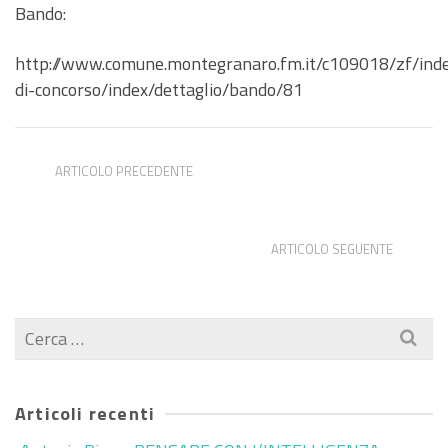
Bando:
http://www.comune.montegranaro.fm.it/c109018/zf/ind
di-concorso/index/dettaglio/bando/81
ARTICOLO PRECEDENTE
Tirocinio Ministero della Cultura: DiCultHer per la
promozione della cultura digitale
ARTICOLO SEGUENTE
2 positions at Maastricht University
Cerca
per:
Articoli recenti