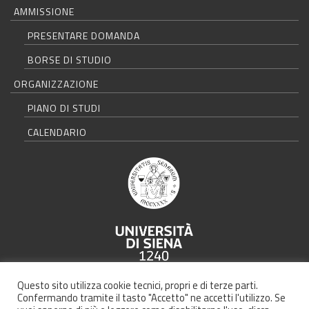
AMMISSIONE
PRESENTARE DOMANDA
BORSE DI STUDIO
ORGANIZZAZIONE
PIANO DI STUDI
CALENDARIO
Università degli Studi di Siena - Rettorato, via Banchi di Sotto 55, 53100
Questo sito utilizza cookie tecnici, propri e di terze parti.
Siena ITALIA
Confermando tramite il tasto "Accetto" ne accetti l'utilizzo. Se