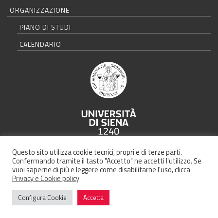
ORGANIZZAZIONE
PIANO DI STUDI
CALENDARIO
Università degli Studi di Siena - Rettorato, via Banchi di Sotto 55, 53100
Questo sito utilizza cookie tecnici, propri e di terze parti.
Siena ITALIA
Confermando tramite il tasto "Accetto" ne accetti l'utilizzo. Se
vuoi saperne di più e leggere come disabilitarne l'uso, clicca
Privacy e Cookie policy
Credits |
Policy
Configura Cookie
Accetta
© 2026 Master Infotext - WordPress Theme by
Kadence WP