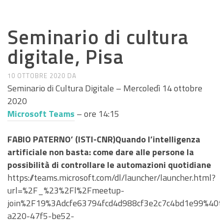
CALL E SEMINARI
Seminario di cultura
digitale, Pisa
10 OTTOBRE 2020
DA
Seminario di Cultura Digitale – Mercoledì 14 ottobre
2020
Microsoft Teams
– ore 14:15
FABIO PATERNO’ (ISTI-CNR)Quando l’intelligenza
artificiale non basta: come dare alle persone la
possibilità di controllare le automazioni quotidiane
https://teams.microsoft.com/dl/launcher/launcher.html?
url=%2F_%23%2Fl%2Fmeetup-
join%2F19%3Adcfe63794fcd4d988cf3e2c7c4bd1e99%4
a220-47f5-be52-