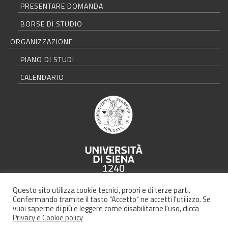
PRESENTARE DOMANDA
BORSE DI STUDIO
ORGANIZZAZIONE
PIANO DI STUDI
CALENDARIO
Università degli Studi di Siena - Rettorato, via Banchi di Sotto 55, 53100
Questo sito utilizza cookie tecnici, propri e di terze parti.
Siena ITALIA
Confermando tramite il tasto "Accetto" ne accetti l'utilizzo. Se
vuoi saperne di più e leggere come disabilitarne l'uso, clicca
Privacy e Cookie policy
Credits |
Policy