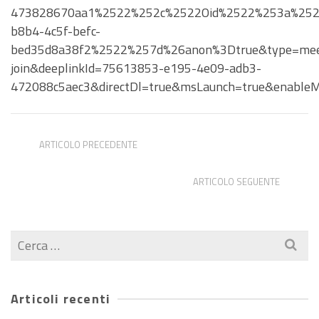
473828670aa1%2522%252c%2522Oid%2522%253a%252
b8b4-4c5f-befc-
bed35d8a38f2%2522%257d%26anon%3Dtrue&type=mee
join&deeplinkId=75613853-e195-4e09-adb3-
472088c5aec3&directDl=true&msLaunch=true&enableM
ARTICOLO PRECEDENTE
International Master in European Studies
ARTICOLO SEGUENTE
Cultural Heritage Data School, Cambridge
Cerca
per:
Articoli recenti