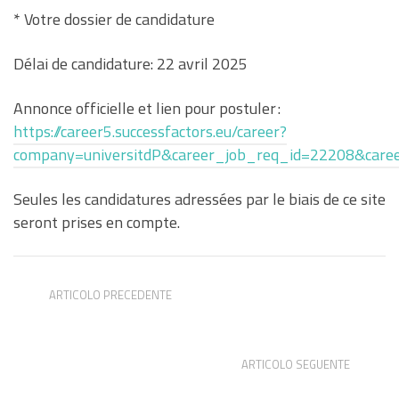
* Votre dossier de candidature
Délai de candidature: 22 avril 2025
Annonce officielle et lien pour postuler :
https://career5.successfactors.eu/career?
company=universitdP&career_job_req_id=22208&care
Seules les candidatures adressées par le biais de ce site
seront prises en compte.
ARTICOLO PRECEDENTE
Dottorato FROID – Filologia Romanza e Italiana
Digitale
ARTICOLO SEGUENTE
Discusse le tesi finali dell’edizione Infotext 2023-