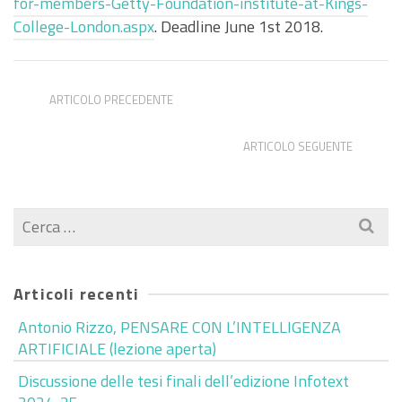
for-members-Getty-Foundation-institute-at-Kings-
College-London.aspx
. Deadline June 1st 2018.
ARTICOLO PRECEDENTE
OCR per caratteri antichi
ARTICOLO SEGUENTE
Convegno in Argentina – Call
Cerca
per:
Articoli recenti
Antonio Rizzo, PENSARE CON L’INTELLIGENZA
ARTIFICIALE (lezione aperta)
Discussione delle tesi finali dell’edizione Infotext